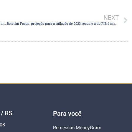
NEXT
Moedas globais: cautela apoia dólar e iene, com postura do Fed sob análise
Boletim Focus: projeção para a inflação de 2023 recua e a do PIB é mantida
 / RS
Para você
808
Remessas MoneyGram