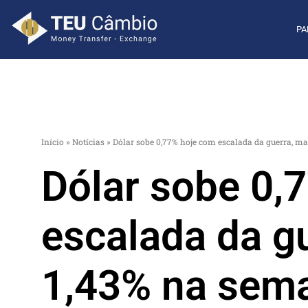
PA
Início
»
Notícias
»
Dólar sobe 0,77% hoje com escalada da guerra, m
Dólar sobe 0,
escalada da g
1,43% na sem