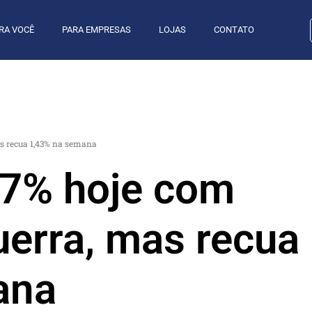
RA VOCÊ
PARA EMPRESAS
LOJAS
CONTATO
as recua 1,43% na semana
77% hoje com
uerra, mas recua
ana