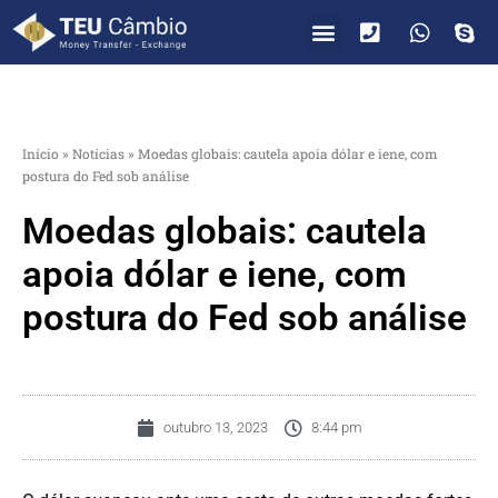
PARA VOCÊ
PARA EMPRESAS
Início
»
Notícias
»
Moedas globais: cautela apoia dólar e iene, com
postura do Fed sob análise
Moedas globais: cautela
apoia dólar e iene, com
postura do Fed sob análise
outubro 13, 2023
8:44 pm