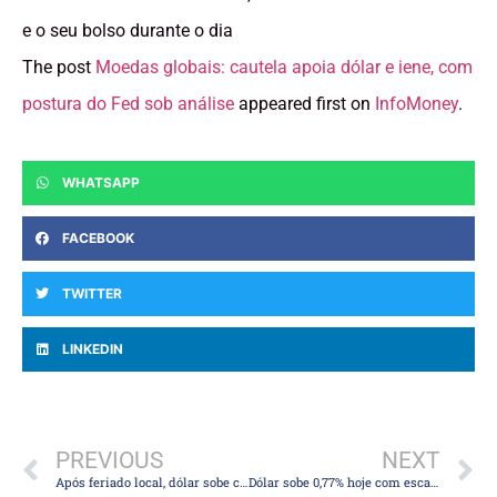
e o seu bolso durante o dia
The post
Moedas globais: cautela apoia dólar e iene, com
postura do Fed sob análise
appeared first on
InfoMoney
.
WHATSAPP
FACEBOOK
TWITTER
LINKEDIN
PREVIOUS
NEXT
Após feriado local, dólar sobe com cautela geopolítica, inflação dos EUA e China
Dólar sobe 0,77% hoje com escalada da guerra, mas recua 1,43% na semana