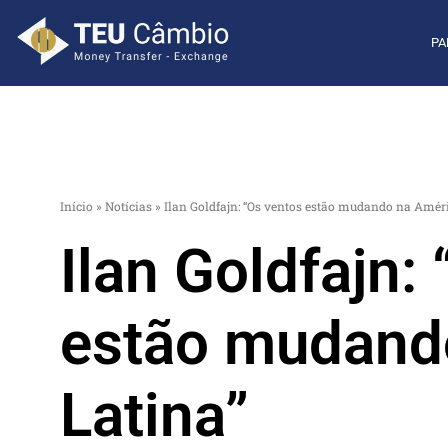
PA
Início
»
Notícias
»
Ilan Goldfajn: “Os ventos estão mudando na Améri
Ilan Goldfajn:
estão mudand
Latina”