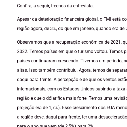
Confira, a seguir, trechos da entrevista.
Apesar da deterioração financeira global, o FMI está
região agora, de 3%, do que em janeiro, quando era de
Observamos que a recuperação econômica de 2021, que 
2022. Temos países em que o turismo voltou. Temos pa
países continuaram crescendo. Tivemos um período, n
altas. Isso também contribuiu. Agora, temos de separa
daqui para frente. A percepção é de que os ventos es
internacionais, com os Estados Unidos subindo a taxa de
região e que o dólar fica mais forte. Temos uma revis
projeção era de 1,7%). Esse crescimento dos EUA meno
a região deve, daqui para frente, ter uma desaceleraçã
para o ano que vem (de 2,5%) para 2%.