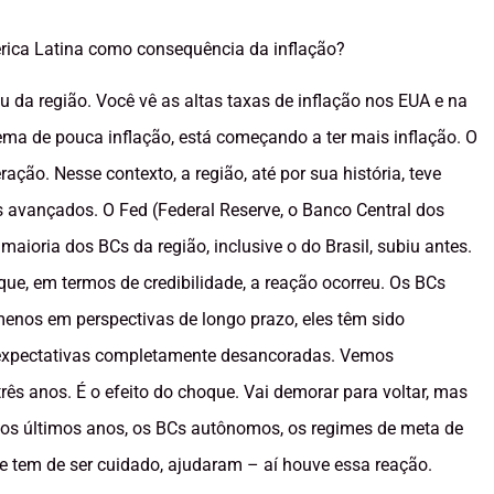
érica Latina como consequência da inflação?
ou da região. Você vê as altas taxas de inflação nos EUA e na
ma de pouca inflação, está começando a ter mais inflação. O
ção. Nesse contexto, a região, até por sua história, teve
s avançados. O Fed (Federal Reserve, o Banco Central dos
aioria dos BCs da região, inclusive o do Brasil, subiu antes.
a que, em termos de credibilidade, a reação ocorreu. Os BCs
menos em perspectivas de longo prazo, eles têm sido
 expectativas completamente desancoradas. Vemos
rês anos. É o efeito do choque. Vai demorar para voltar, mas
 nos últimos anos, os BCs autônomos, os regimes de meta de
ue tem de ser cuidado, ajudaram – aí houve essa reação.