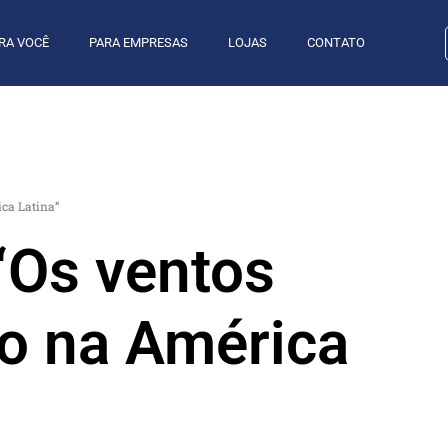
RA VOCÊ
PARA EMPRESAS
LOJAS
CONTATO
ca Latina”
 “Os ventos
o na América