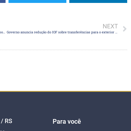
NEXT
Dólar tem queda com relato de fluxo em meio giro baixo, após alta pontual
Governo anuncia redução do IOF sobre transferências para o exterior e saques internacionais
 / RS
Para você