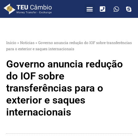
PARA VOCÊ
PARA EMPRESAS
Início
»
Notícias
»
Governo anuncia redução do IOF sobre transferências
para o exterior e saques internacionais
Governo anuncia redução
do IOF sobre
transferências para o
exterior e saques
internacionais