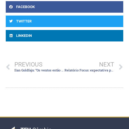
FACEBOOK
TWITTER
LINKEDIN
PREVIOUS
NEXT
Ilan Goldfajn: “Os ventos estão mudando na América Latina”
Relatório Focus: expectativa para inflação e PIB melhoram para 2022, mas pioram para 2023