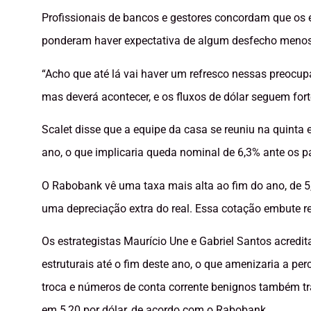
Profissionais de bancos e gestores concordam que os 
ponderam haver expectativa de algum desfecho menos c
“Acho que até lá vai haver um refresco nessas preocu
mas deverá acontecer, e os fluxos de dólar seguem forte
Scalet disse que a equipe da casa se reuniu na quinta e
ano, o que implicaria queda nominal de 6,3% ante os p
O Rabobank vê uma taxa mais alta ao fim do ano, de 5
uma depreciação extra do real. Essa cotação embute r
Os estrategistas Maurício Une e Gabriel Santos acred
estruturais até o fim deste ano, o que amenizaria a pe
troca e números de conta corrente benignos também tr
em 5,20 por dólar, de acordo com o Rabobank.