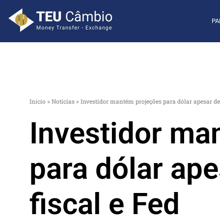
PA
Início
»
Notícias
»
Investidor mantém projeções para dólar apesar de r
Investidor ma
para dólar ape
fiscal e Fed