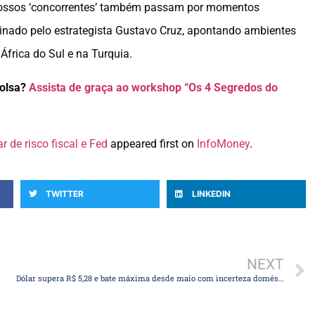
 nossos ‘concorrentes’ também passam por momentos
ssinado pelo estrategista Gustavo Cruz, apontando ambientes
frica do Sul e na Turquia.
Bolsa?
Assista de graça ao workshop “Os 4 Segredos do
 de risco fiscal e Fed
appeared first on
InfoMoney
.
TWITTER
LINKEDIN
NEXT
Dólar supera R$ 5,28 e bate máxima desde maio com incerteza doméstica e tensão externa