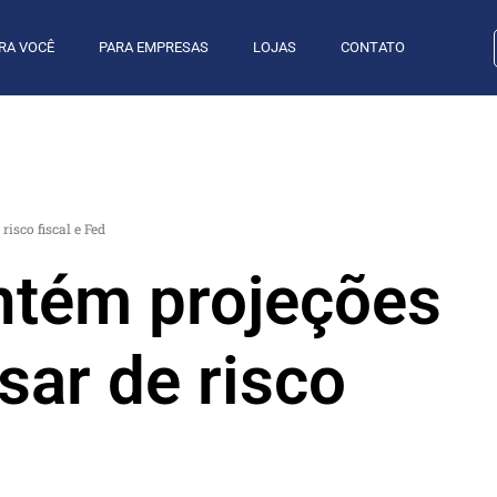
RA VOCÊ
PARA EMPRESAS
LOJAS
CONTATO
isco fiscal e Fed
ntém projeções
sar de risco