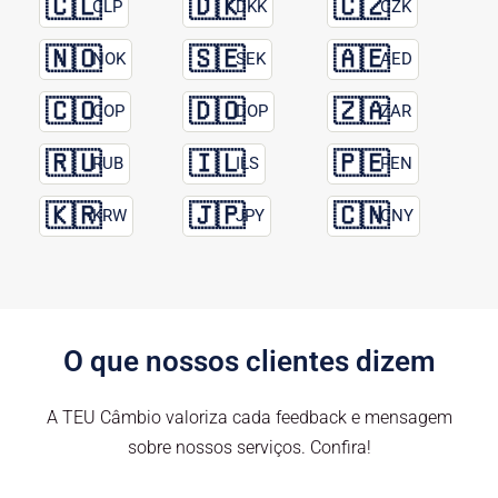
🇨🇱
🇩🇰
🇨🇿
CLP
DKK
CZK
🇳🇴
🇸🇪
🇦🇪
NOK
SEK
AED
🇨🇴
🇩🇴
🇿🇦
COP
DOP
ZAR
🇷🇺
🇮🇱
🇵🇪
RUB
ILS
PEN
🇰🇷
🇯🇵
🇨🇳
KRW
JPY
CNY
O que nossos clientes dizem
A TEU Câmbio valoriza cada feedback e mensagem
sobre nossos serviços. Confira!