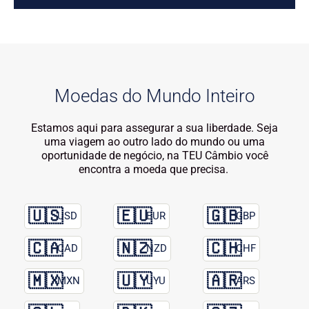
Moedas do Mundo Inteiro
Estamos aqui para assegurar a sua liberdade. Seja
uma viagem ao outro lado do mundo ou uma
oportunidade de negócio, na TEU Câmbio você
encontra a moeda que precisa.
🇺🇸
🇪🇺
🇬🇧
USD
EUR
GBP
🇨🇦
🇳🇿
🇨🇭
CAD
NZD
CHF
🇲🇽
🇺🇾
🇦🇷
MXN
UYU
ARS