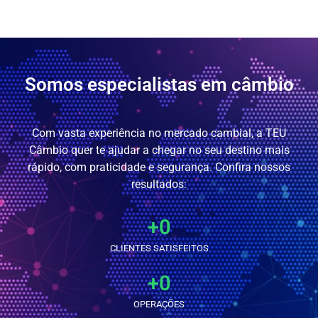
Somos especialistas em câmbio
Com vasta experiência no mercado cambial, a TEU
Câmbio quer te ajudar a chegar no seu destino mais
rápido, com praticidade e segurança. Confira nossos
resultados:
+
0
CLIENTES SATISFEITOS
+
0
OPERAÇÕES