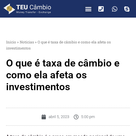
PARA VOCÊ
PARA EMPRESAS
Início
»
Notícias
»
O que é taxa de câmbio e como ela afeta os
investimentos
O que é taxa de câmbio e
como ela afeta os
investimentos
abril 5, 2023
5:00 pm