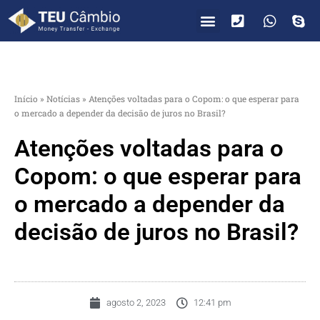
PARA VOCÊ
PARA EMPRESAS
Início
»
Notícias
»
Atenções voltadas para o Copom: o que esperar para
o mercado a depender da decisão de juros no Brasil?
Atenções voltadas para o
Copom: o que esperar para
o mercado a depender da
decisão de juros no Brasil?
agosto 2, 2023
12:41 pm