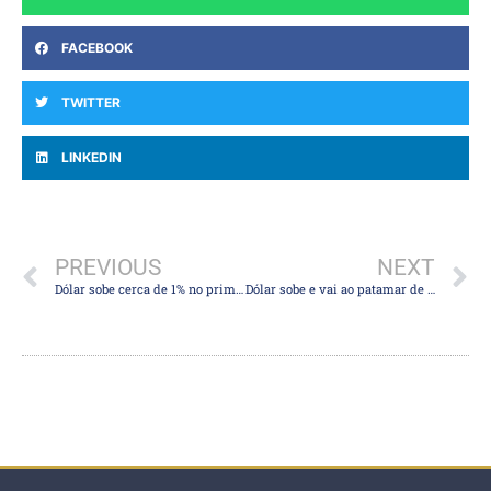
FACEBOOK
TWITTER
LINKEDIN
PREVIOUS
NEXT
Dólar sobe cerca de 1% no primeiro pregão de agosto com piora do sentimento global e espera por Copom
Dólar sobe e vai ao patamar de R$ 4,80 após Fitch cortar rating dos EUA e à espera do Copom